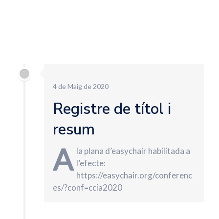
4 de Maig de 2020
Registre de títol i
resum
A
la plana d’easychair habilitada a
l’efecte:
https://easychair.org/conferenc
es/?conf=ccia2020